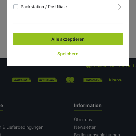
Packstation / Postfiliale
Alle akzeptieren
Speichern
Kostenloser Versand 
ce
Information
n
Über uns
n & Lieferbedingungen
Newsletter
t
Bedienungsanleitungen