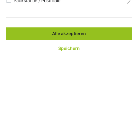
Packstation / Postfiliale
%
Alle akzeptieren
Speichern
PROFI-VERSION PROGRAMMPAKET