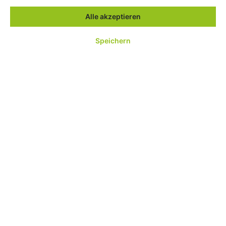
01805 18 15 18*
info@saneo.de
Alle akzeptieren
Speichern
Service-Hotline
Shop Service
Information
Community
Zahlungsarten
Versandkosten & Lieferbedingungen