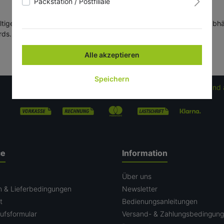
Packstation / Postfiliale
ültige MwSt. nicht berechnet. Die jeweils fällige MwSt. wird dann 
rds. die nötigen Mittel bei Anlieferung bereit.
Alle akzeptieren
Speichern
Kostenloser Versand 
ce
Information
n
Über uns
n & Lieferbedingungen
Newsletter
t
Bedienungsanleitungen
ufsformular
Versand- & Zahlungsbedingun