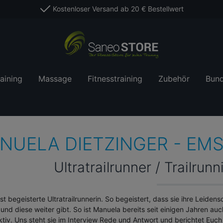
Kostenloser Versand ab 20 € Bestellwert
aining
Massage
Fitnesstraining
Zubehör
Bund
NUELA DIETZINGER - EM
Ultratrailrunner / Trailru
st begeisterte Ultratrailrunnerin. So begeistert, dass sie ihre Leiden
 und diese weiter gibt. So ist Manuela bereits seit einigen Jahren au
tiv. Uns steht sie im Interview Rede und Antwort und berichtet Eu