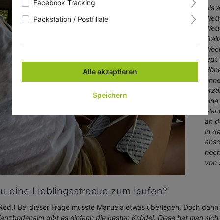
Facebook Tracking
Als 
Wett
Packstation / Postfiliale
Wett
Trail
Wöch
legt
Höhe
Alle akzeptieren
ohne
erzä
Speichern
eine
Manu
an d
in d
ansc
noch
von 
u eine Lieblingsstrecke zum laufen?
Red.) Bei dieser Frage musste Manuela etwas überlegen. Doch dann fie
anzbodenalm gibt es einfach die besten Knödel. Diese hat man sich 