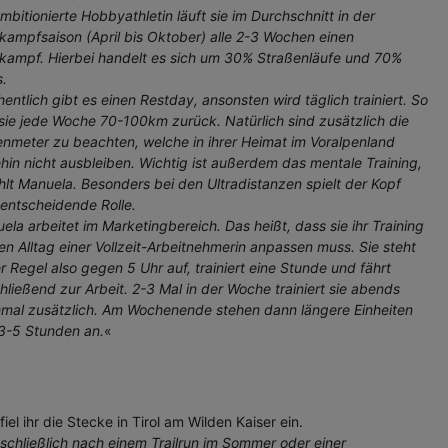
ambitionierte Hobbyathletin läuft sie im Durchschnitt in der
Tra
T
kampfsaison (April bis Oktober) alle 2-3 Wochen einen
u
kampf. Hierbei handelt es sich um 30% Straßenläufe und 70%
Pr
s.
P
entlich gibt es einen Restday, ansonsten wird täglich trainiert. So
P
 sie jede Woche 70-100km zurück. Natürlich sind zusätzlich die
A
nmeter zu beachten, welche in ihrer Heimat im Voralpenland
M
D
hin nicht ausbleiben. Wichtig ist außerdem das mentale Training,
P
hlt Manuela. Besonders bei den Ultradistanzen spielt der Kopf
v
 entscheidende Rolle.
b
ela arbeitet im Marketingbereich. Das heißt, dass sie ihr Training
W
en Alltag einer Vollzeit-Arbeitnehmerin anpassen muss. Sie steht
w
er Regel also gegen 5 Uhr auf, trainiert eine Stunde und fährt
U
te
hließend zur Arbeit. 2-3 Mal in der Woche trainiert sie abends
P
mal zusätzlich. Am Wochenende stehen dann längere Einheiten
Tr
3-5 Stunden an.
«
m
l ihr die Stecke in Tirol am Wilden Kaiser ein.
schließlich nach einem Trailrun im Sommer oder einer