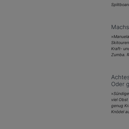
Splitboar
Machs
»
Manuela 
Skitouren
Kraft- un
Zumba. R
Achtes
Oder g
»
Sündigen
viel Obst
genug Kra
Knödel a