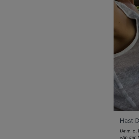
Trainingspartner. CREATE YOUR
TRAININGErstelle Deine eigenen
und individuellen Programme In der
Profi-Version hast Du Zugriff auf alle
Programme aus den Programm-
Paketen Kraft-, Bewegungs-,
Ausdauertraining, TENS- und
Massage-Therapie. Zusätzlich hast
Du die Möglichkeit eigene
Programme zu erstellen und
vorhandene Programme zu
bearbeiten Tausche Dich über das
Webinterface
www.MySaneoPal.com mit anderen
Usern/Buddies aus und erstelle und
teile Deine eigenen und individuellen
Programme in der Profi-Version.
Trainiere einfach, sicher und effektiv
mit dem Saneo4SPORT.
Hast D
(Anm. d. 
»
An der T