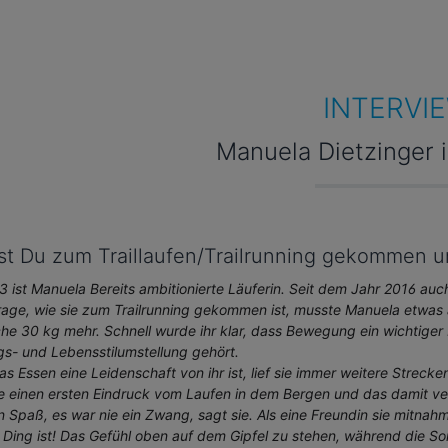
h online im
Training mit dem
interfacewww.MySaneoPal.com
Muskelstimulator Saneo
Chat mit Deinen Buddies aus und
keltraining nebenbei mögl
le Deine eigenen Programme mit
bietet somit eine ideale,
en*. * Das Erstellen und Teilen
zeitsparende Ergänzung 
INTERVI
 eigenen Programmen ist nur auf
persönlichen Sporttraining
.MySaneoPal.com und nur in
Trainingsumfang und -inte
 Profiversion möglich. Zum
kannst Du mit dem Muskel
Manuela Dietzinger 
tausch von Programmen
SaneoSPORT Muskeltraini
ötigt Dein Buddy ebenfalls die
deutlich erhöhen. Körperli
fi-Version.
Erschöpfung und eine Bel
Gelenke bleiben beim EM
Training vollkommen aus.
die elektrische Muskelstim
st Du zum Traillaufen/Trailrunning gekommen 
durch willkürliches Muske
entspannen aktiv un­terst
3 ist Manuela Bereits ambitionierte Läuferin. Seit dem Jahr 2016 auch
erzielst Du mit dem
rage, wie sie zum Trailrunning gekommen ist, musste Manuela etwas
SaneoSPORT Muskeltrain
che 30 kg mehr. Schnell wurde ihr klar, dass Bewegung ein wichtiger
größten Effekt. Nicht nur
s- und Lebensstilumstellung gehört.
wohlgeformte Muskeln so
s Essen eine Leidenschaft von ihr ist, lief sie immer weitere Strec
auch eine straffere Haut 
Ergebnis des Trainings m
e einen ersten Eindruck vom Laufen in dem Bergen und das damit ve
SaneoSPORT Muskeltraini
 Spaß, es war nie ein Zwang, sagt sie. Als eine Freundin sie mitnahm
Ein attraktives Äußeres u
 Ding ist! Das Gefühl oben auf dem Gipfel zu stehen, während die So
dadurch gesteigertes