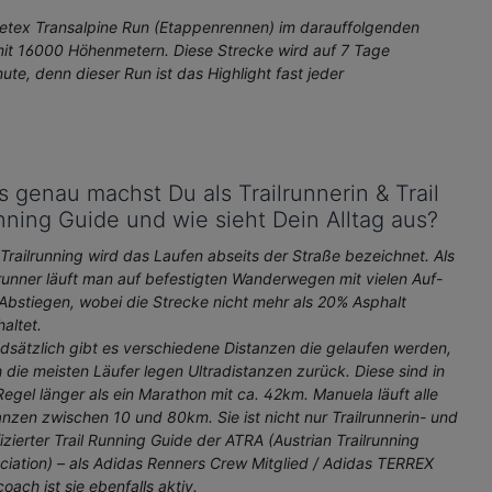
n
einstellbar) 4 selbstklebende,
z
etex Transalpine Run (Etappenrennen) im darauffolgenden
n! Gib Dir
wiederverwendbare TENS
D
 mit 16000 Höhenmetern. Diese Strecke wird auf 7 Tage
t Deine
Elektroden 2 getrennt regelbare
in
inute, denn dieser Run ist das Highlight fast jeder
Kanäle zur Behandlung
M
verschiedener Körperregionen
S
gramme (2
einfache, intuitive Bedienung inkl.
N
ar) 8
Clip zur Befestigung am Gürtel
u
großes Display für gute Lesbarkeit
s
roden 2
Timerfunktion (automatisches
K
 genau machst Du als Trailrunnerin & Trail
 zur
Abschalten) umfangreiche
B
r
Sicherheitsfunktionen hochwertiges
H
ning Guide und wie sieht Dein Alltag aus?
ntuitive
Zubehör inkl. 9 V -
al
Befestigung
Qualitätsblockbatterie
P
 Trailrunning wird das Laufen abseits der Straße bezeichnet. Als
für gute
s
lrunner läuft man auf befestigten Wanderwegen mit vielen Auf-
T
Abstiegen, wobei die Strecke nicht mehr als 20% Asphalt
n)
P
haltet.
funktionen
S
dsätzlich gibt es verschiedene Distanzen die gelaufen werden,
. 9 V -
v
 die meisten Läufer legen Ultradistanzen zurück. Diese sind in
k
D
Regel länger als ein Marathon mit ca. 42km. Manuela läuft alle
A
anzen zwischen 10 und 80km. Sie ist nicht nur Trailrunnerin- und
a
fizierter Trail Running Guide der ATRA (Austrian Trailrunning
di
ciation) – als Adidas Renners Crew Mitglied / Adidas TERREX
d
coach ist sie ebenfalls aktiv.
in