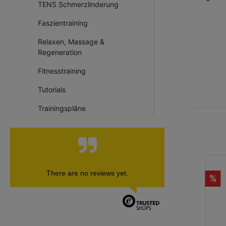
Faszientraining
TENS Schmerzlinderung
Relaxen,
Faszientraining
Massage &
Regeneration
Relaxen, Massage &
Fitnesstraining
Regeneration
Tutorials
Fitnesstraining
Trainingspläne
Tutorials
Trainingspläne
There are no reviews yet.
%