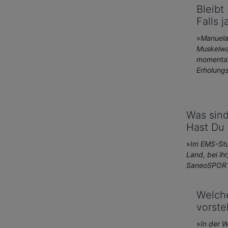
Bleibt
Falls j
»
Manuela 
Muskelwac
momentan
Erholung
Was sin
Hast Du 
»
Im EMS-Stud
Land, bei ih
SaneoSPORT 
Welch
vorste
»
In der 