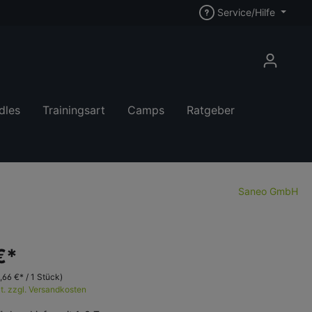
Service/Hilfe
dles
Trainingsart
Camps
Ratgeber
Saneo GmbH
€*
1,66 €* / 1 Stück)
t. zzgl. Versandkosten