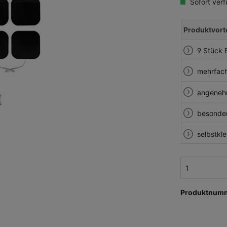
Sofort verf
Produktvorte
9 Stück 
mehrfach
angenehm
besonders
selbstkle
Produktnum