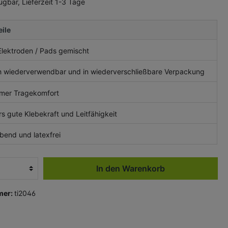
ügbar, Lieferzeit 1-3 Tage
ile
Elektroden / Pads gemischt
 wiederverwendbar und in wiederverschließbare Verpackung
er Tragekomfort
 gute Klebekraft und Leitfähigkeit
bend und latexfrei
In den Warenkorb
mer:
ti2046