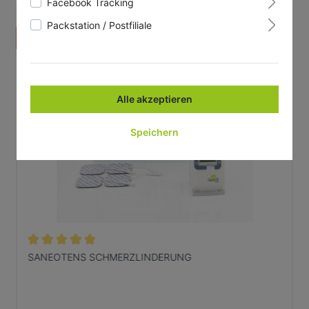
Facebook Tracking
Packstation / Postfiliale
%
Alle akzeptieren
Speichern
SANEOTENS SCHMERZLINDERUNG