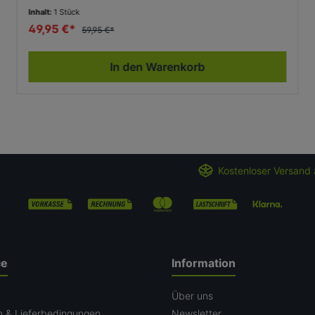
Inhalt:
1 Stück
49,95 €*
59,95 €*
In den Warenkorb
Kostenloser Versand 
ce
Information
n
Über uns
n & Lieferbedingungen
Newsletter